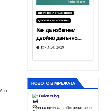
ФИНАНСОВА ГРАМОТНОСТ
ДАНЪЦИ И ОСИГУРОВКИ
Как да избегнем
двойно данъчно
облагане при доходи
ЮНИ 16, 2025
от чужбина – пълно
ръководство
НОВОТО В МРЕЖАТА
обна
Bulcars.bg
Кола на починал собственик вече