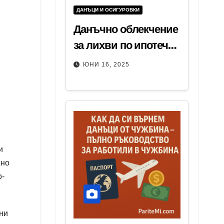
ДАНЪЦИ И ОСИГУРОВКИ
Данъчно облекчение
за лихви по ипотечен
кредит – всичко,
ЮНИ 16, 2025
което трябва да
знаеш
и
жно
о-
ни