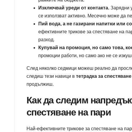
Изключвай уреди от контакта.
Зарядни у
се използват активно. Месечно може да пе
Пий вода, а не газирани напитки или со
ефективните трикове за спестяване на па
разход.
Купувай на промоция, но само това, ко
промоции работи, но само ако не се изку
След няколко седмици можеш реално да просл
следиш тези навици в
тетрадка за спестяване
продължиш.
Как да следим напредъка
спестяване на пари
Най-ефективните трикове за спестяване на пар