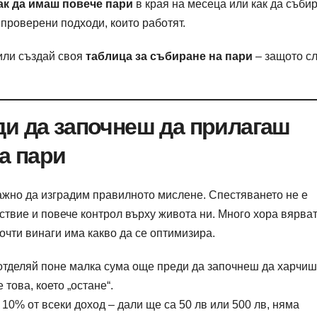
ак да имаш повече пари
в края на месеца или как да съби
 проверени подходи, които работят.
ли създай своя
таблица за събиране на пари
– защото с
ди да започнеш да прилагаш
а пари
ажно да изградим правилното мислене. Спестяването не е
ствие и повече контрол върху живота ни. Много хора вярват
почти винаги има какво да се оптимизира.
тделяй поне малка сума още преди да започнеш да харчиш
не това, което „остане“.
0% от всеки доход – дали ще са 50 лв или 500 лв, няма