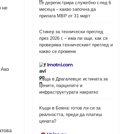
се дерегистрира служебно след 6
о не
месеца – какво започна да
прилага МВР от 31 март
Стикер за технически преглед
през 2026 г. – има ли още, как се
проверява техническият преглед и
какво се промени
Imotni.com
. Ако
Къща в Драгалевци: истината за
цените, парцелите и
инфраструктурата накратко
Къщи в Бояна: готов ли си за
реалността, преди да платиш
цената?
атова