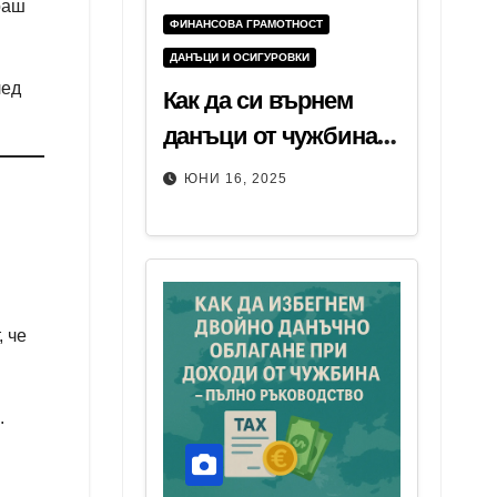
раш
ФИНАНСОВА ГРАМОТНОСТ
ДАНЪЦИ И ОСИГУРОВКИ
лед
Как да си върнем
данъци от чужбина –
пълно ръководство
ЮНИ 16, 2025
за работили в
чужбина
, че
.