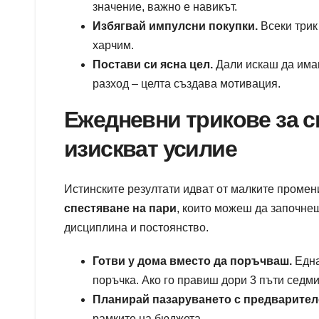
значение, важно е навикът.
Избягвай импулсни покупки.
Всеки трик
харчим.
Постави си ясна цел.
Дали искаш да има
разход – целта създава мотивация.
Ежедневни трикове за сп
изискват усилие
Истинските резултати идват от малките проме
спестяване на пари
, които можеш да започнеш
дисциплина и постоянство.
Готви у дома вместо да поръчваш.
Една
поръчка. Ако го правиш дори 3 пъти седм
Планирай пазаруването с предварител
рамките на бюджета.