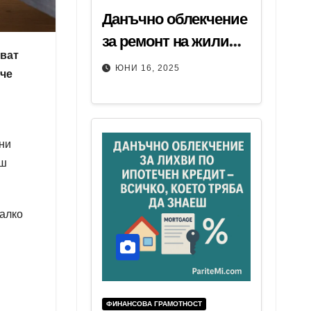
Данъчно облекчение
за ремонт на жилище
яват
2025 – как да си
ЮНИ 16, 2025
 че
върнеш част от
разходите
ни
аш
малко
ФИНАНСОВА ГРАМОТНОСТ