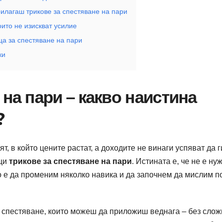
илагаш трикове за спестяване на пари
оито не изискват усилие
ца за спестяване на пари
ки
 на пари – какво наистина
?
т, в който цените растат, а доходите не винаги успяват да г
ещи
трикове за спестяване на пари
. Истината е, че не е ну
о е да променим няколко навика и да започнем да мислим п
а спестяване, които можеш да приложиш веднага – без слож