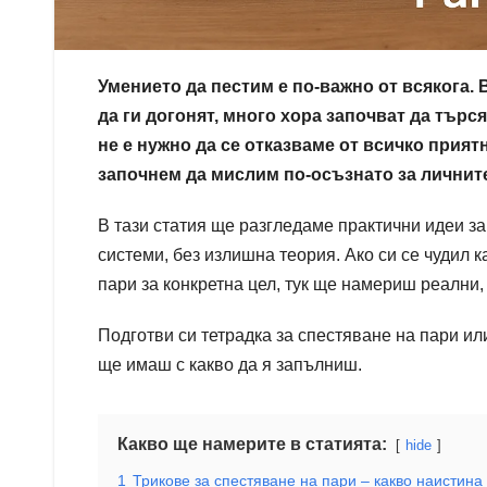
Умението да пестим е по-важно от всякога. В
да ги догонят, много хора започват да търся
не е нужно да се отказваме от всичко прият
започнем да мислим по-осъзнато за личнит
В тази статия ще разгледаме практични идеи з
системи, без излишна теория. Ако си се чудил 
пари за конкретна цел, тук ще намериш реални,
Подготви си тетрадка за спестяване на пари ил
ще имаш с какво да я запълниш.
Какво ще намерите в статията:
hide
1
Трикове за спестяване на пари – какво наистина