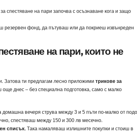
 за спестяване на пари започва с осъзнаване кога и защо
ш резервен фонд, да пътуваш или да покриеш извънреден
естяване на пари, които не
ни. Затова ти предлагам лесно приложими
трикове за
 още днес – без специална подготовка, само с малко
 домашна вечеря струва между 3 и 5 пъти по-малко от под
ично, спестяваш между 150 и 300 лв месечно.
ен списък.
Така намаляваш излишните покупки и стоиш в