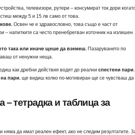
стройства, телевизори, рутери – консумират ток дори когат
стиш между 5 и 15 лв само от това.
кове.
Освен че е здравословно, това също е част от
ри – напитките са често пренебрегван източник на излишен
ето така или иначе щеше да вземеш.
Пазаруването по
шаваш от ненужни неща.
едиш как дребни действия водят до реални
спестени пари
 на пари
, ще видиш колко по-мотивиран ще се чувстваш да
 – тетрадка и таблица за
и няма да имат реален ефект, ако не следим резултатите. З