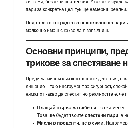
системи, без излишна теория. Ако си се чудил
к
пари за конкретна цел, тук ще намериш реални,
Подготви си
тетрадка за спестяване на пари
и
малко ще имаш с какво да я запълниш.
Основни принципи, пре
трикове за спестяване н
Преди да минем към конкретните действия, е в
лишение – то е инструмент за сигурност, спокой
нямат от какво да спестят, но реалността е, че 
Плащай първо на себе си.
Всеки месец о
Това ще бъдат твоите
спестени пари
, а 
Мисли в проценти, не в суми.
Например 1