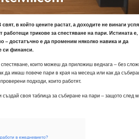
 свят, в който цените растат, а доходите не винаги усп
т работещи трикове за спестяване на пари. Истината е,
но – достатъчно е да променим няколко навика и да
е си финанси.
а спестяване, които можеш да приложиш веднага – без слож
как да имаш повече пари в края на месеца или как да събир
 проверени подходи, които работят.
и създай своя таблица за събиране на пари – защото след 
 работи в ежедневието?